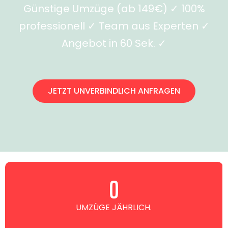
Günstige Umzüge (ab 149€) ✓ 100%
professionell ✓ Team aus Experten ✓
Angebot in 60 Sek. ✓
JETZT UNVERBINDLICH ANFRAGEN
0
UMZÜGE JÄHRLICH.