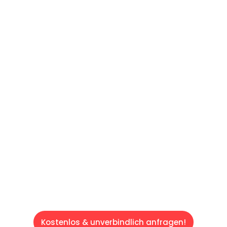
UNTER 60 SEKUNDEN
:
Machen Sie sich bereit für einen
reibungslosen & sorgenfreien Umzug in
Frankfurt: Erleben Sie, wie unser
Expertenteam Ihren Umzug schnell, sicher
und effizient gestaltet. Lassen Sie uns den
schweren Teil übernehmen & freuen Sie sich
auf einen entspannten und kostengünstigen
Servive!
Kostenlos & unverbindlich anfragen!