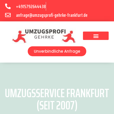
+4915792644438
anfrage@umzugsprofi-gehrke-frankfurt.de
Umzugsunternehmen Frankfurt
Umzugsservice Frankfurt
Unverbindliche Anfrage
UMZUGSSERVICE FRANKFURT
(SEIT 2007)