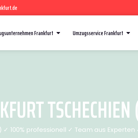
kfurt.de
gsunternehmen Frankfurt
Umzugsservice Frankfurt
FURT TSCHECHIEN (
✓ 100% professionell ✓ Team aus Experten ✓