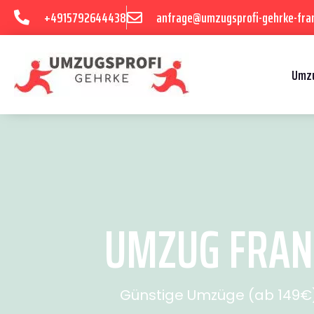
+4915792644438
anfrage@umzugsprofi-gehrke-fran
Umzu
UMZUG FRANK
Günstige Umzüge (ab 149€) 