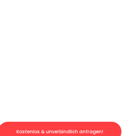
ICHES ANGEBOT IN
UNTER 60 S
osen & sorgenfreien Umzug in Frankfurt: Erle
taltet. Lassen Sie uns den schweren Teil übe
tspannten und kostengünstigen Servive!
Kostenlos & unverbindlich anfragen!