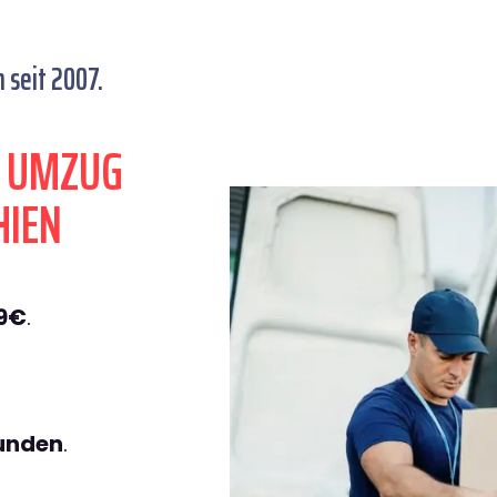
 seit 2007.
N UMZUG
HIEN
49€
.
tunden
.