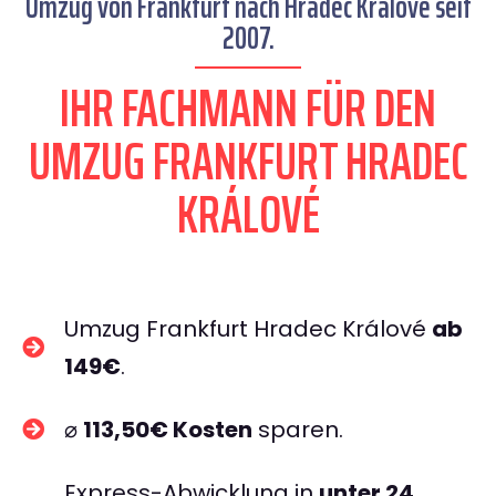
Umzug von Frankfurt nach Hradec Králové seit
2007.
IHR FACHMANN FÜR DEN
UMZUG FRANKFURT HRADEC
KRÁLOVÉ
Umzug Frankfurt Hradec Králové
ab
149€
.
⌀
113,50€ Kosten
sparen.
Express-Abwicklung in
unter 24