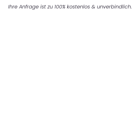
Ihre Anfrage ist zu 100% kostenlos & unverbindlich.
UNVERBINDLICHES ANGEBOT IN
UNTER 60 SEKUNDEN
:
Machen Sie sich bereit für einen
reibungslosen & sorgenfreien Umzug in
Frankfurt: Erleben Sie, wie unser
Expertenteam Ihren Umzug schnell, sicher
und effizient gestaltet. Lassen Sie uns den
schweren Teil übernehmen & freuen Sie sich
auf einen entspannten und kostengünstigen