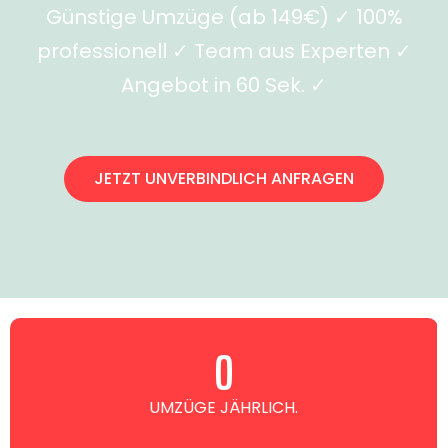
Günstige Umzüge (ab 149€) ✓ 100%
professionell ✓ Team aus Experten ✓
Angebot in 60 Sek. ✓
JETZT UNVERBINDLICH ANFRAGEN
0
UMZÜGE JÄHRLICH.