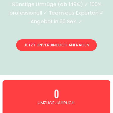
Günstige Umzüge (ab 149€) ✓ 100%
professionell ✓ Team aus Experten ✓
Angebot in 60 Sek. ✓
JETZT UNVERBINDLICH ANFRAGEN
0
UMZÜGE JÄHRLICH.