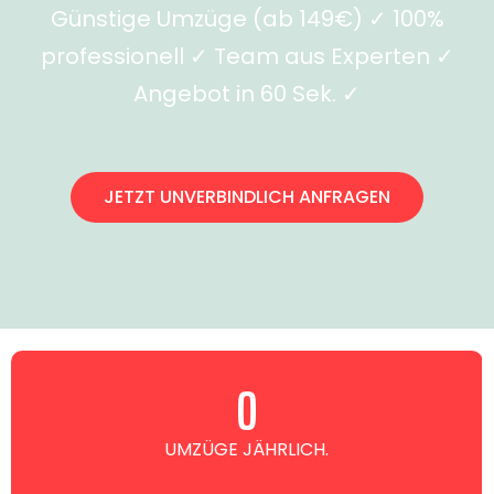
Günstige Umzüge (ab 149€) ✓ 100%
professionell ✓ Team aus Experten ✓
Angebot in 60 Sek. ✓
JETZT UNVERBINDLICH ANFRAGEN
0
UMZÜGE JÄHRLICH.