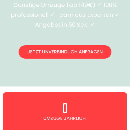
Günstige Umzüge (ab 149€) ✓ 100%
professionell ✓ Team aus Experten ✓
Angebot in 60 Sek. ✓
JETZT UNVERBINDLICH ANFRAGEN
0
UMZÜGE JÄHRLICH.