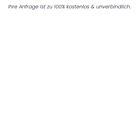
Ihre Anfrage ist zu 100% kostenlos & unverbindlich.
UNVERBINDLICHES ANGEBOT IN
UNTER 60 SEKUNDEN
:
Machen Sie sich bereit für einen
reibungslosen & sorgenfreien Umzug in
Frankfurt: Erleben Sie, wie unser
Expertenteam Ihren Umzug schnell, sicher
und effizient gestaltet. Lassen Sie uns den
schweren Teil übernehmen & freuen Sie sich
auf einen entspannten und kostengünstigen