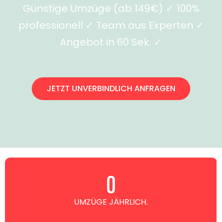
Günstige Umzüge (ab 149€) ✓ 100%
professionell ✓ Team aus Experten ✓
Angebot in 60 Sek. ✓
JETZT UNVERBINDLICH ANFRAGEN
0
UMZÜGE JÄHRLICH.