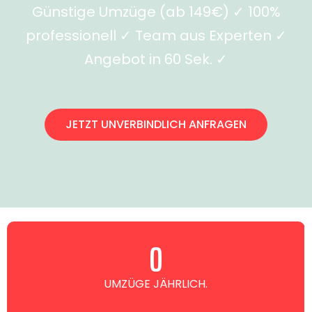
Günstige Umzüge (ab 149€) ✓ 100%
professionell ✓ Team aus Experten ✓
Angebot in 60 Sek. ✓
JETZT UNVERBINDLICH ANFRAGEN
0
UMZÜGE JÄHRLICH.