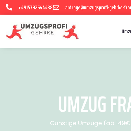
+4915792644438
anfrage@umzugsprofi-gehrke-fran
Umzu
UMZUG FRA
Günstige Umzüge (ab 149€) 