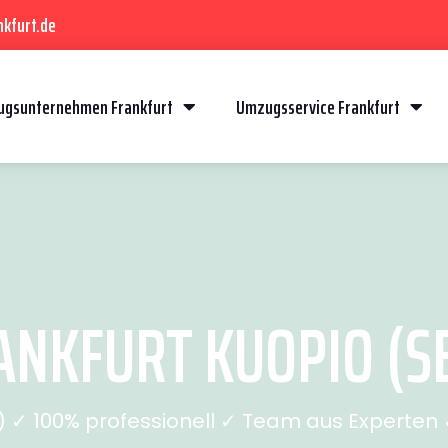
kfurt.de
gsunternehmen Frankfurt
Umzugsservice Frankfurt
NKFURT KUOPIO (SE
✓ 100% professionell ✓ Team aus Experten ✓