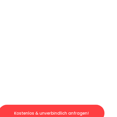
ICHES ANGEBOT IN
UNTER 60 S
osen & sorgenfreien Umzug in Frankfurt: Erle
taltet. Lassen Sie uns den schweren Teil übe
tspannten und kostengünstigen Servive!
Kostenlos & unverbindlich anfragen!