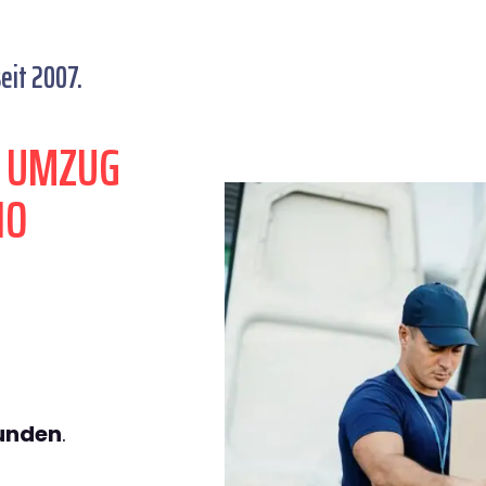
eit 2007.
N UMZUG
IO
tunden
.