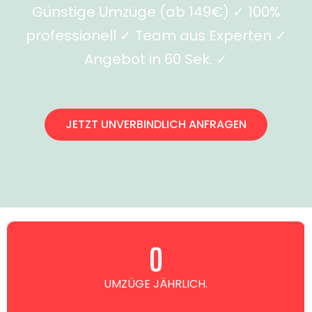
Günstige Umzüge (ab 149€) ✓ 100%
professionell ✓ Team aus Experten ✓
Angebot in 60 Sek. ✓
JETZT UNVERBINDLICH ANFRAGEN
0
UMZÜGE JÄHRLICH.