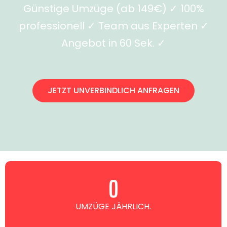
Günstige Umzüge (ab 149€) ✓ 100%
professionell ✓ Team aus Experten ✓
Angebot in 60 Sek. ✓
JETZT UNVERBINDLICH ANFRAGEN
0
UMZÜGE JÄHRLICH.