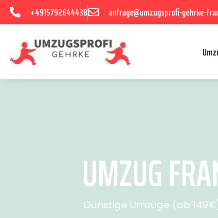
+4915792644438
anfrage@umzugsprofi-gehrke-fran
Umzu
UMZUG FRAN
Günstige Umzüge (ab 149€) 