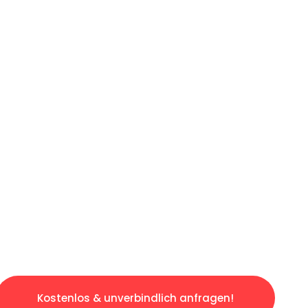
ICHES ANGEBOT IN
UNTER 60 S
osen & sorgenfreien Umzug in Frankfurt: Erle
taltet. Lassen Sie uns den schweren Teil übe
tspannten und kostengünstigen Servive!
Kostenlos & unverbindlich anfragen!