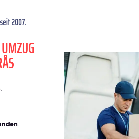
seit 2007.
N UMZUG
RÅS
€
.
tunden
.