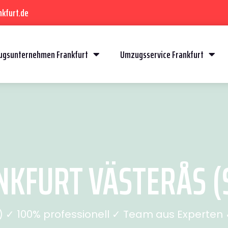
kfurt.de
gsunternehmen Frankfurt
Umzugsservice Frankfurt
KFURT VÄSTERÅS (S
✓ 100% professionell ✓ Team aus Experten ✓