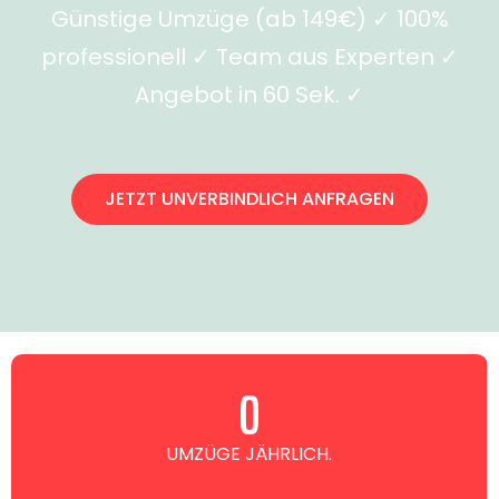
Günstige Umzüge (ab 149€) ✓ 100%
professionell ✓ Team aus Experten ✓
Angebot in 60 Sek. ✓
JETZT UNVERBINDLICH ANFRAGEN
0
UMZÜGE JÄHRLICH.