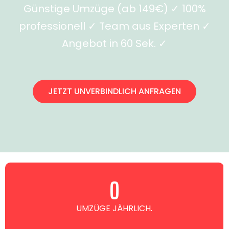
Günstige Umzüge (ab 149€) ✓ 100%
professionell ✓ Team aus Experten ✓
Angebot in 60 Sek. ✓
JETZT UNVERBINDLICH ANFRAGEN
0
UMZÜGE JÄHRLICH.