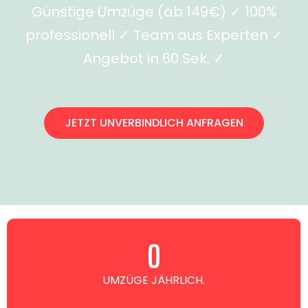
Günstige Umzüge (ab 149€) ✓ 100%
professionell ✓ Team aus Experten ✓
Angebot in 60 Sek. ✓
JETZT UNVERBINDLICH ANFRAGEN
0
UMZÜGE JÄHRLICH.