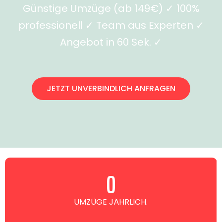
Günstige Umzüge (ab 149€) ✓ 100%
professionell ✓ Team aus Experten ✓
Angebot in 60 Sek. ✓
JETZT UNVERBINDLICH ANFRAGEN
0
UMZÜGE JÄHRLICH.