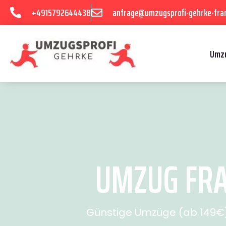
+4915792644438
anfrage@umzugsprofi-gehrke-fran
Umzu
UMZUG FRA
Günstige Umzüge (ab 149€) 