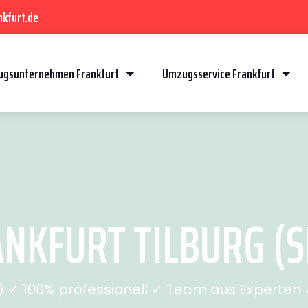
kfurt.de
gsunternehmen Frankfurt
Umzugsservice Frankfurt
NKFURT TILBURG (SE
✓ 100% professionell ✓ Team aus Experten ✓