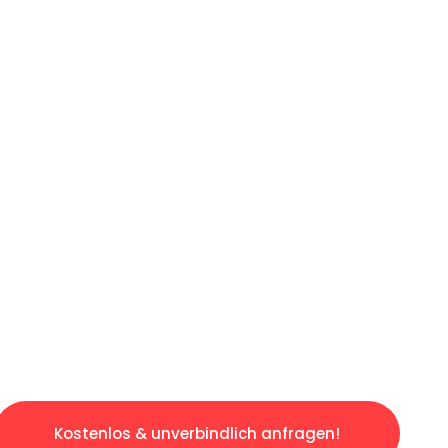
ICHES ANGEBOT IN
UNTER 60 S
osen & sorgenfreien Umzug in Frankfurt: Erle
taltet. Lassen Sie uns den schweren Teil übe
tspannten und kostengünstigen Servive!
Kostenlos & unverbindlich anfragen!