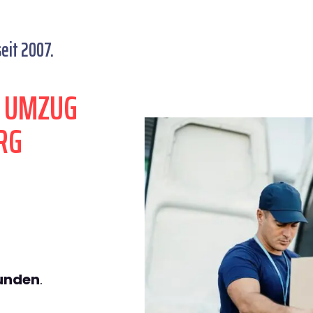
eit 2007.
N UMZUG
RG
tunden
.