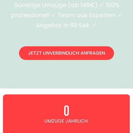
Günstige Umzüge (ab 149€) ✓ 100%
professionell ✓ Team aus Experten ✓
Angebot in 60 Sek. ✓
JETZT UNVERBINDLICH ANFRAGEN
0
UMZÜGE JÄHRLICH.