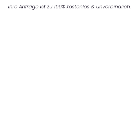
Ihre Anfrage ist zu 100% kostenlos & unverbindlich.
UNVERBINDLICHES ANGEBOT IN
UNTER 60 SEKUNDEN
:
Machen Sie sich bereit für einen
reibungslosen & sorgenfreien Umzug in
Frankfurt: Erleben Sie, wie unser
Expertenteam Ihren Umzug schnell, sicher
und effizient gestaltet. Lassen Sie uns den
schweren Teil übernehmen & freuen Sie sich
auf einen entspannten und kostengünstigen