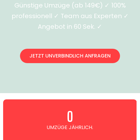
Günstige Umzüge (ab 149€) ✓ 100%
professionell ✓ Team aus Experten ✓
Angebot in 60 Sek. ✓
JETZT UNVERBINDLICH ANFRAGEN
0
UMZÜGE JÄHRLICH.