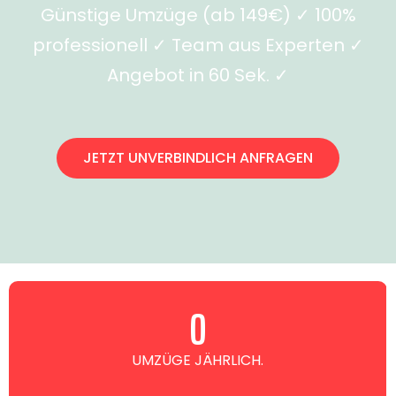
Günstige Umzüge (ab 149€) ✓ 100%
professionell ✓ Team aus Experten ✓
Angebot in 60 Sek. ✓
JETZT UNVERBINDLICH ANFRAGEN
0
UMZÜGE JÄHRLICH.