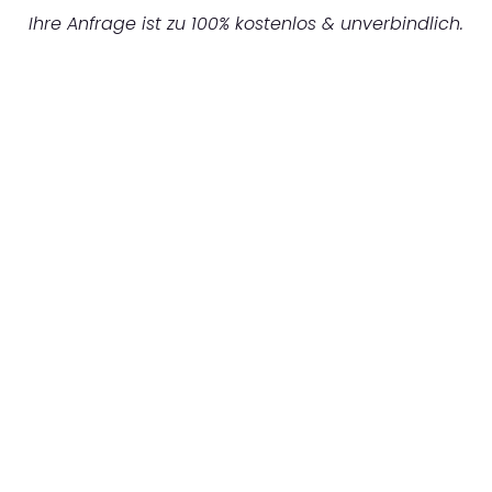
Ihre Anfrage ist zu 100% kostenlos & unverbindlich.
UNVERBINDLICHES ANGEBOT IN
UNTER 60 SEKUNDEN
:
Machen Sie sich bereit für einen
reibungslosen & sorgenfreien Umzug in
Frankfurt: Erleben Sie, wie unser
Expertenteam Ihren Umzug schnell, sicher
und effizient gestaltet. Lassen Sie uns den
schweren Teil übernehmen & freuen Sie sich
auf einen entspannten und kostengünstigen