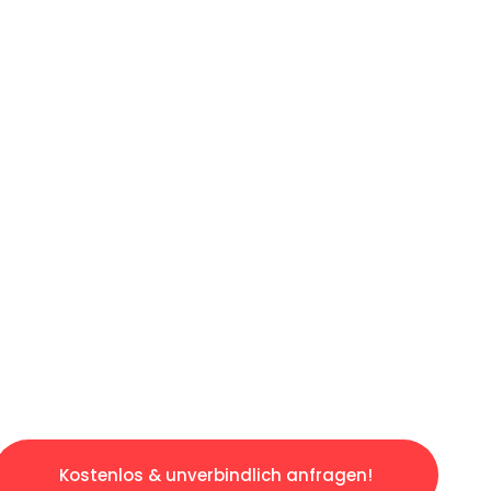
ICHES ANGEBOT IN
UNTER 60 S
osen & sorgenfreien Umzug in Frankfurt: Erle
taltet. Lassen Sie uns den schweren Teil übe
tspannten und kostengünstigen Servive!
Kostenlos & unverbindlich anfragen!