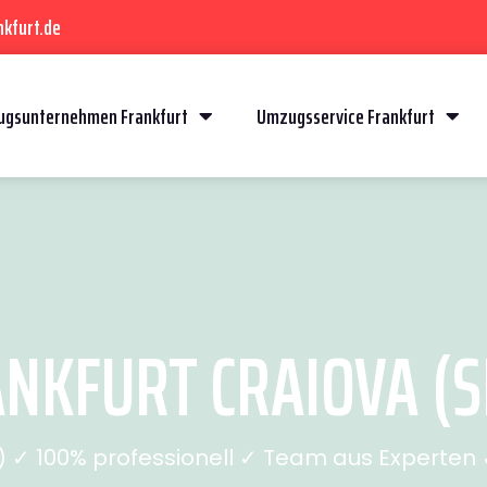
kfurt.de
gsunternehmen Frankfurt
Umzugsservice Frankfurt
NKFURT CRAIOVA (SE
✓ 100% professionell ✓ Team aus Experten ✓