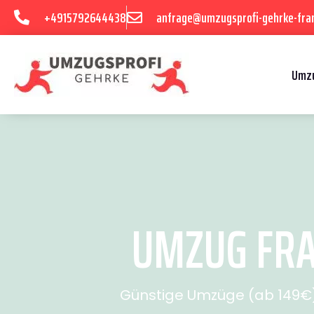
+4915792644438
anfrage@umzugsprofi-gehrke-fran
Umzu
UMZUG FRA
Günstige Umzüge (ab 149€) 