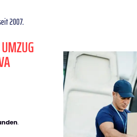
eit 2007.
N UMZUG
VA
tunden
.