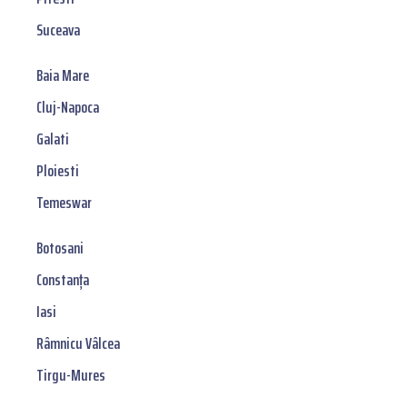
Suceava
Baia Mare
Cluj-Napoca
Galati
Ploiesti
Temeswar
Botosani
Constanța
Iasi
Râmnicu Vâlcea
Tirgu-Mures