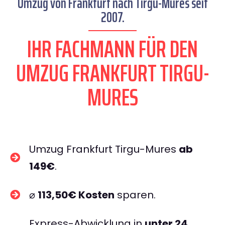
Umzug von Frankfurt nach Tirgu-Mures seit
2007.
IHR FACHMANN FÜR DEN
UMZUG FRANKFURT TIRGU-
MURES
Umzug Frankfurt Tirgu-Mures
ab
149€
.
⌀
113,50€ Kosten
sparen.
Express-Abwicklung in
unter 24