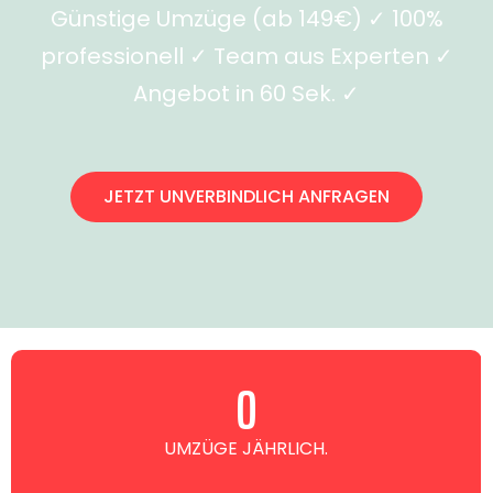
Günstige Umzüge (ab 149€) ✓ 100%
professionell ✓ Team aus Experten ✓
Angebot in 60 Sek. ✓
JETZT UNVERBINDLICH ANFRAGEN
0
UMZÜGE JÄHRLICH.