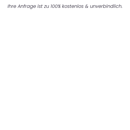
Ihre Anfrage ist zu 100% kostenlos & unverbindlich.
UNVERBINDLICHES ANGEBOT IN
UNTER 60 SEKUNDEN
:
Machen Sie sich bereit für einen
reibungslosen & sorgenfreien Umzug in
Frankfurt: Erleben Sie, wie unser
Expertenteam Ihren Umzug schnell, sicher
und effizient gestaltet. Lassen Sie uns den
schweren Teil übernehmen & freuen Sie sich
auf einen entspannten und kostengünstigen