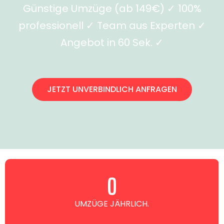
Günstige Umzüge (ab 149€) ✓ 100%
professionell ✓ Team aus Experten ✓
Angebot in 60 Sek. ✓
JETZT UNVERBINDLICH ANFRAGEN
0
UMZÜGE JÄHRLICH.