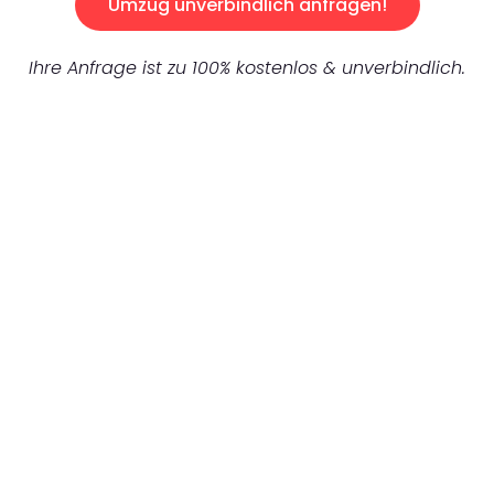
Umzug unverbindlich anfragen!
Ihre Anfrage ist zu 100% kostenlos & unverbindlich.
UNVERBINDLICHES ANGEBOT IN
UNTER 60 SEKUNDEN
:
Machen Sie sich bereit für einen
reibungslosen & sorgenfreien Umzug in
Frankfurt: Erleben Sie, wie unser
Expertenteam Ihren Umzug schnell, sicher
und effizient gestaltet. Lassen Sie uns den
schweren Teil übernehmen & freuen Sie sich