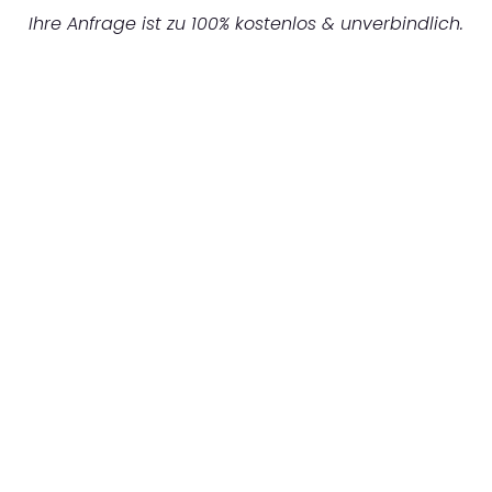
Ihre Anfrage ist zu 100% kostenlos & unverbindlich.
UNVERBINDLICHES ANGEBOT IN
UNTER 60 SEKUNDEN
:
Machen Sie sich bereit für einen
reibungslosen & sorgenfreien Umzug in
Frankfurt: Erleben Sie, wie unser
Expertenteam Ihren Umzug schnell, sicher
und effizient gestaltet. Lassen Sie uns den
schweren Teil übernehmen & freuen Sie sich
auf einen entspannten und kostengünstigen