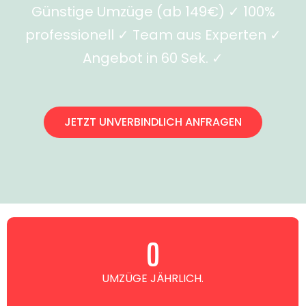
Günstige Umzüge (ab 149€) ✓ 100%
professionell ✓ Team aus Experten ✓
Angebot in 60 Sek. ✓
JETZT UNVERBINDLICH ANFRAGEN
0
UMZÜGE JÄHRLICH.