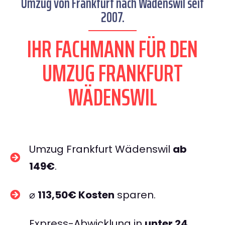
Umzug von Frankfurt nach Wädenswil seit
2007.
IHR FACHMANN FÜR DEN
UMZUG FRANKFURT
WÄDENSWIL
Umzug Frankfurt Wädenswil
ab
149€
.
⌀
113,50€ Kosten
sparen.
Express-Abwicklung in
unter 24