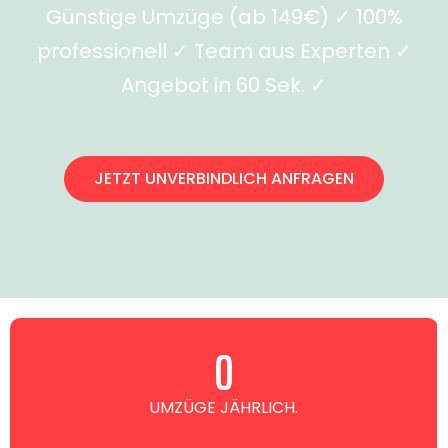
Günstige Umzüge (ab 149€) ✓ 100%
professionell ✓ Team aus Experten ✓
Angebot in 60 Sek. ✓
JETZT UNVERBINDLICH ANFRAGEN
0
UMZÜGE JÄHRLICH.