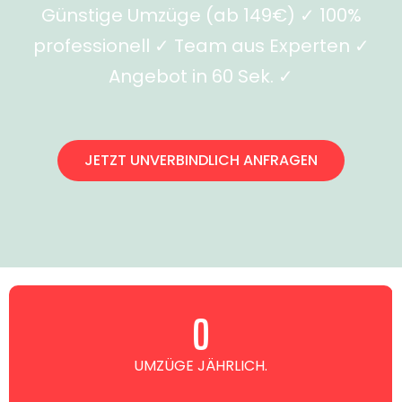
Günstige Umzüge (ab 149€) ✓ 100%
professionell ✓ Team aus Experten ✓
Angebot in 60 Sek. ✓
JETZT UNVERBINDLICH ANFRAGEN
0
UMZÜGE JÄHRLICH.