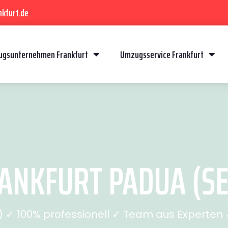
kfurt.de
gsunternehmen Frankfurt
Umzugsservice Frankfurt
NKFURT PADUA (SE
✓ 100% professionell ✓ Team aus Experten ✓