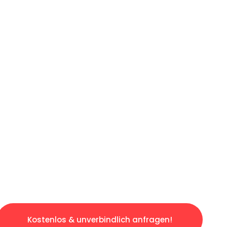
ICHES ANGEBOT IN
UNTER 60 S
osen & sorgenfreien Umzug in Frankfurt: Erle
taltet. Lassen Sie uns den schweren Teil übe
tspannten und kostengünstigen Servive!
Kostenlos & unverbindlich anfragen!