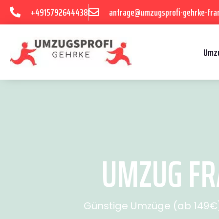
+4915792644438
anfrage@umzugsprofi-gehrke-fran
Umzu
UMZUG FRA
Günstige Umzüge (ab 149€) 