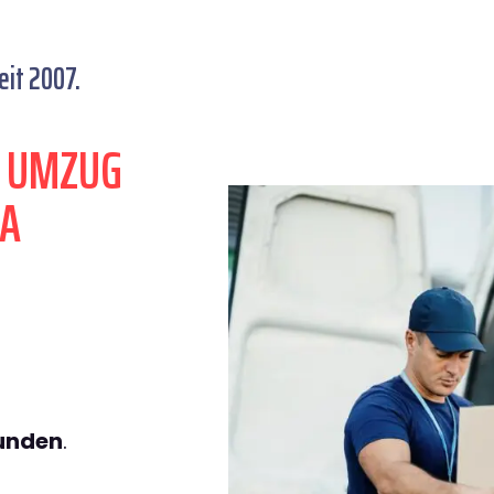
it 2007.
N UMZUG
UA
tunden
.