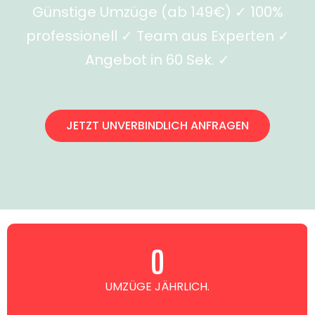
Günstige Umzüge (ab 149€) ✓ 100%
professionell ✓ Team aus Experten ✓
Angebot in 60 Sek. ✓
JETZT UNVERBINDLICH ANFRAGEN
0
UMZÜGE JÄHRLICH.