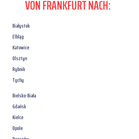
VON FRANKFURT NACH:
Białystok
Elbląg
Katowice
Olsztyn
Rybnik
Tychy
Bielsko-Biała
Gdańsk
Kielce
Opole