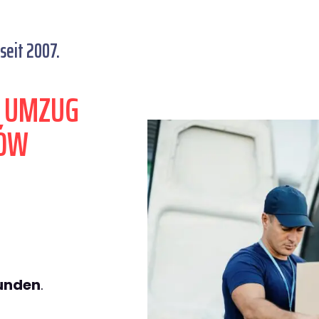
seit 2007.
N UMZUG
ZÓW
tunden
.