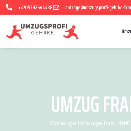
+4915792644438
anfrage@umzugsprofi-gehrke-fran
Umzu
UMZUG FRAN
Günstige Umzüge (ab 149€) 