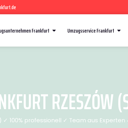
kfurt.de
gsunternehmen Frankfurt
Umzugsservice Frankfurt
KFURT RZESZÓW (S
✓ 100% professionell ✓ Team aus Experten ✓