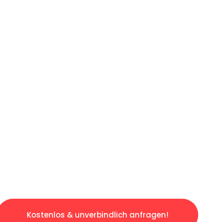
ICHES ANGEBOT IN
UNTER 60 S
osen & sorgenfreien Umzug in Frankfurt: Erle
taltet. Lassen Sie uns den schweren Teil übe
tspannten und kostengünstigen Servive!
Kostenlos & unverbindlich anfragen!