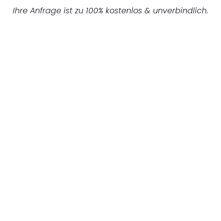
Ihre Anfrage ist zu 100% kostenlos & unverbindlich.
UNVERBINDLICHES ANGEBOT IN
UNTER 60 SEKUNDEN
:
Machen Sie sich bereit für einen
reibungslosen & sorgenfreien Umzug in
Frankfurt: Erleben Sie, wie unser
Expertenteam Ihren Umzug schnell, sicher
und effizient gestaltet. Lassen Sie uns den
schweren Teil übernehmen & freuen Sie sich
auf einen entspannten und kostengünstigen