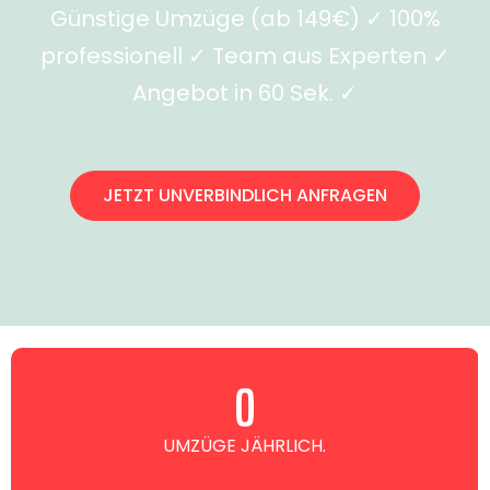
Günstige Umzüge (ab 149€) ✓ 100%
professionell ✓ Team aus Experten ✓
Angebot in 60 Sek. ✓
JETZT UNVERBINDLICH ANFRAGEN
0
UMZÜGE JÄHRLICH.