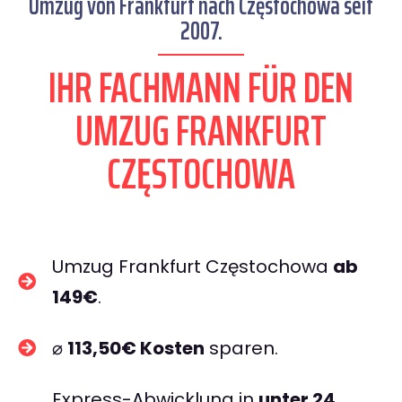
Umzug von Frankfurt nach Częstochowa seit
2007.
IHR FACHMANN FÜR DEN
UMZUG FRANKFURT
CZĘSTOCHOWA
Umzug Frankfurt Częstochowa
ab
149€
.
⌀
113,50€ Kosten
sparen.
Express-Abwicklung in
unter 24