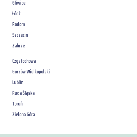
Gliwice
Łódź
Radom
Szczecin
Zabrze
Częstochowa
Gorzów Wielkopolski
Lublin
Ruda Śląska
Toruń
Zielona Góra