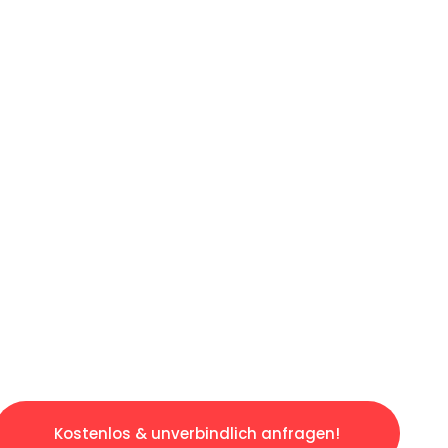
ICHES ANGEBOT IN
UNTER 60 S
osen & sorgenfreien Umzug in Frankfurt: Erle
taltet. Lassen Sie uns den schweren Teil übe
tspannten und kostengünstigen Servive!
Kostenlos & unverbindlich anfragen!