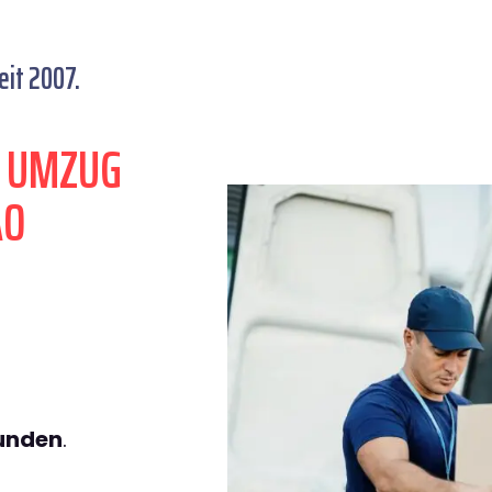
eit 2007.
N UMZUG
AO
tunden
.