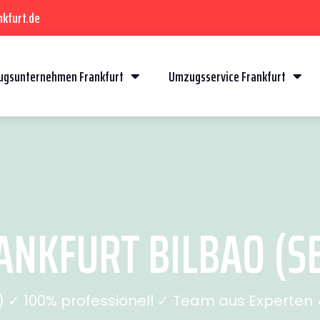
kfurt.de
gsunternehmen Frankfurt
Umzugsservice Frankfurt
NKFURT BILBAO (SE
✓ 100% professionell ✓ Team aus Experten ✓