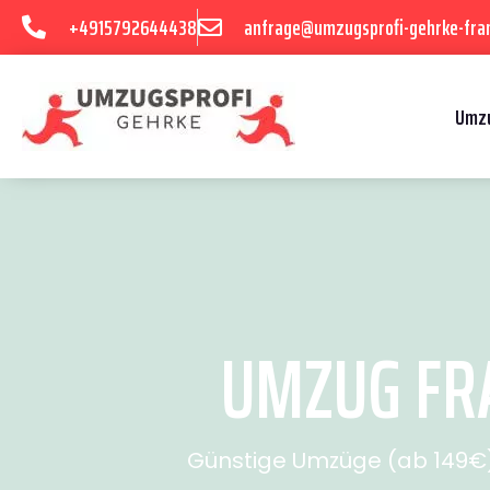
+4915792644438
anfrage@umzugsprofi-gehrke-fran
Umzu
UMZUG FRA
Günstige Umzüge (ab 149€) 