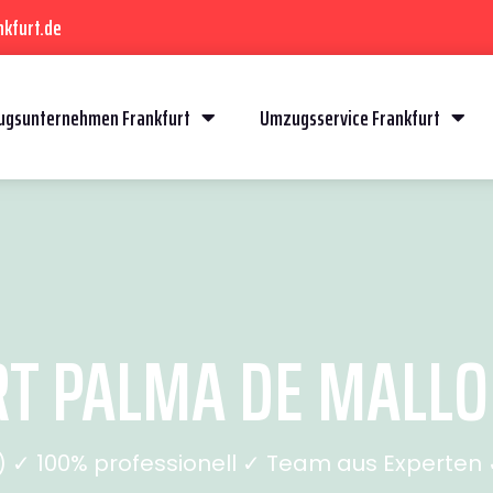
kfurt.de
gsunternehmen Frankfurt
Umzugsservice Frankfurt
 PALMA DE MALLOR
✓ 100% professionell ✓ Team aus Experten ✓