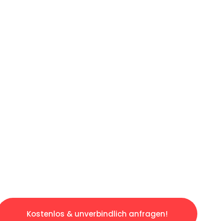
ICHES ANGEBOT IN
UNTER 60 S
osen & sorgenfreien Umzug in Frankfurt: Erle
taltet. Lassen Sie uns den schweren Teil übe
tspannten und kostengünstigen Servive!
Kostenlos & unverbindlich anfragen!