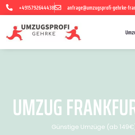
+4915792644438
anfrage@umzugsprofi-gehrke-fran
Umzu
UMZUG FRANKFURT
Günstige Umzüge (ab 149€) 