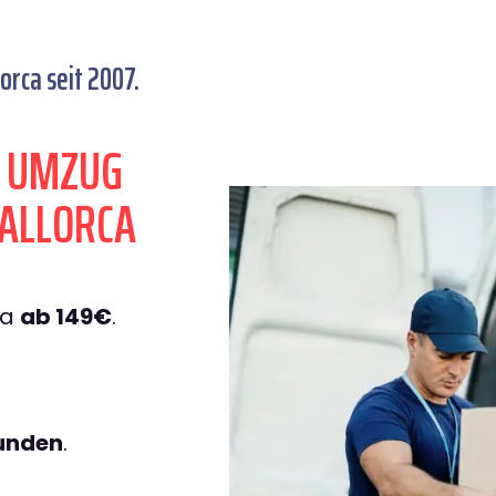
rca seit 2007.
N UMZUG
ALLORCA
ca
ab 149€
.
tunden
.