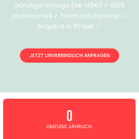
Günstige Umzüge (ab 149€) ✓ 100%
professionell ✓ Team aus Experten ✓
Angebot in 60 Sek. ✓
JETZT UNVERBINDLICH ANFRAGEN
0
UMZÜGE JÄHRLICH.