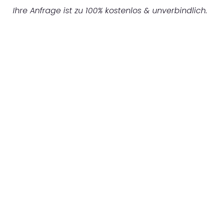
Ihre Anfrage ist zu 100% kostenlos & unverbindlich.
UNVERBINDLICHES ANGEBOT IN
UNTER 60 SEKUNDEN
:
Machen Sie sich bereit für einen
reibungslosen & sorgenfreien Umzug in
Frankfurt: Erleben Sie, wie unser
Expertenteam Ihren Umzug schnell, sicher
und effizient gestaltet. Lassen Sie uns den
schweren Teil übernehmen & freuen Sie sich
auf einen entspannten und kostengünstigen