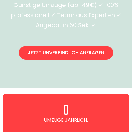
Günstige Umzüge (ab 149€) ✓ 100%
professionell ✓ Team aus Experten ✓
Angebot in 60 Sek. ✓
JETZT UNVERBINDLICH ANFRAGEN
0
UMZÜGE JÄHRLICH.