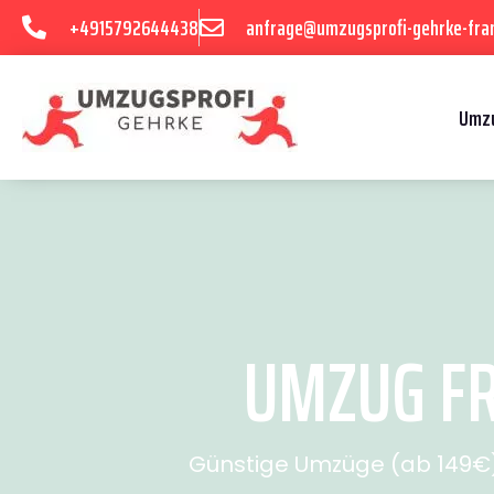
+4915792644438
anfrage@umzugsprofi-gehrke-fran
Umzu
UMZUG FR
Günstige Umzüge (ab 149€) 