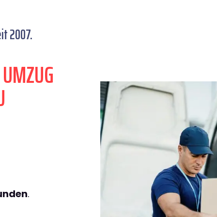
it 2007.
N UMZUG
U
tunden
.