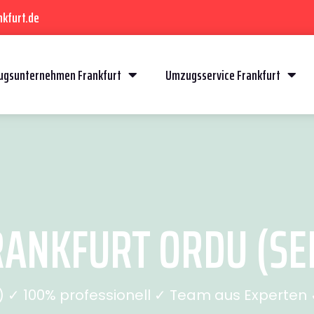
kfurt.de
gsunternehmen Frankfurt
Umzugsservice Frankfurt
ANKFURT ORDU (SEI
✓ 100% professionell ✓ Team aus Experten ✓