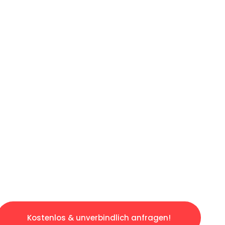
ICHES ANGEBOT IN
UNTER 60 S
osen & sorgenfreien Umzug in Frankfurt: Erle
taltet. Lassen Sie uns den schweren Teil übe
tspannten und kostengünstigen Servive!
Kostenlos & unverbindlich anfragen!