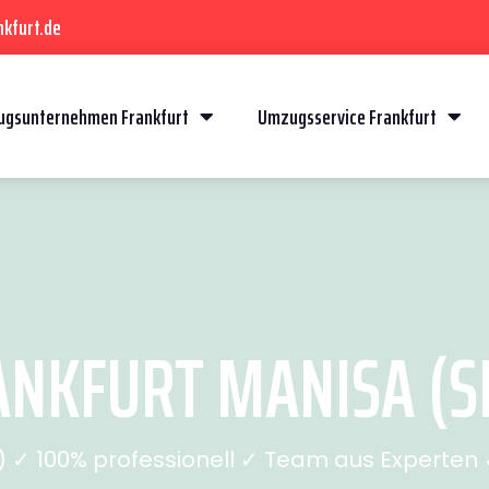
kfurt.de
gsunternehmen Frankfurt
Umzugsservice Frankfurt
NKFURT MANISA (SE
✓ 100% professionell ✓ Team aus Experten ✓