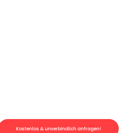
ICHES ANGEBOT IN
UNTER 60 S
osen & sorgenfreien Umzug in Frankfurt: Erle
taltet. Lassen Sie uns den schweren Teil übe
tspannten und kostengünstigen Servive!
Kostenlos & unverbindlich anfragen!