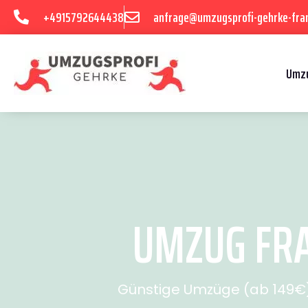
+4915792644438
anfrage@umzugsprofi-gehrke-fran
Umzu
UMZUG FRA
Günstige Umzüge (ab 149€) 