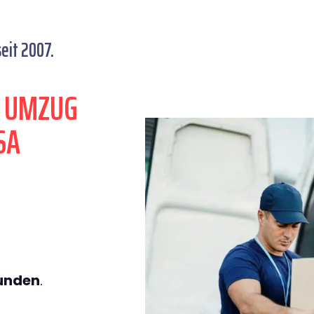
eit 2007.
N UMZUG
SA
tunden
.