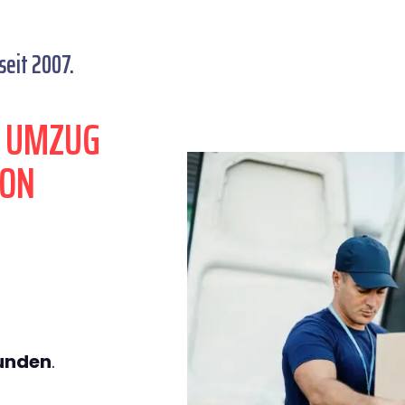
eit 2007.
N UMZUG
ZON
tunden
.