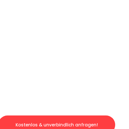
ICHES ANGEBOT IN
UNTER 60 S
osen & sorgenfreien Umzug in Frankfurt: Erle
taltet. Lassen Sie uns den schweren Teil übe
tspannten und kostengünstigen Servive!
Kostenlos & unverbindlich anfragen!