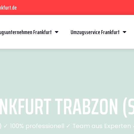
kfurt.de
gsunternehmen Frankfurt
Umzugsservice Frankfurt
KFURT TRABZON (S
✓ 100% professionell ✓ Team aus Experten ✓