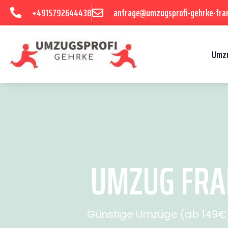
+4915792644438
anfrage@umzugsprofi-gehrke-fran
Umzu
UMZUG FRAN
Günstige Umzüge (ab 149€) 