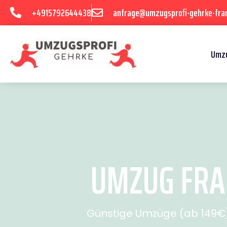
+4915792644438
anfrage@umzugsprofi-gehrke-fran
Umzu
UMZUG FRAN
Günstige Umzüge (ab 149€) 