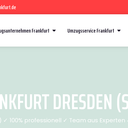
kfurt.de
gsunternehmen Frankfurt
Umzugsservice Frankfurt
KFURT DRESDEN (S
✓ 100% professionell ✓ Team aus Experten ✓