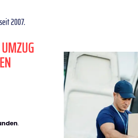
eit 2007.
N UMZUG
EN
tunden
.