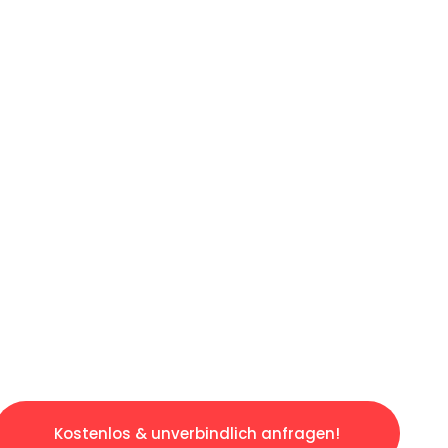
ICHES ANGEBOT IN
UNTER 60 S
osen & sorgenfreien Umzug in Frankfurt: Erle
taltet. Lassen Sie uns den schweren Teil übe
tspannten und kostengünstigen Servive!
Kostenlos & unverbindlich anfragen!