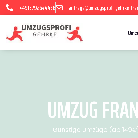
+4915792644438
anfrage@umzugsprofi-gehrke-fran
Umzu
UMZUG FRANK
Günstige Umzüge (ab 149€) 