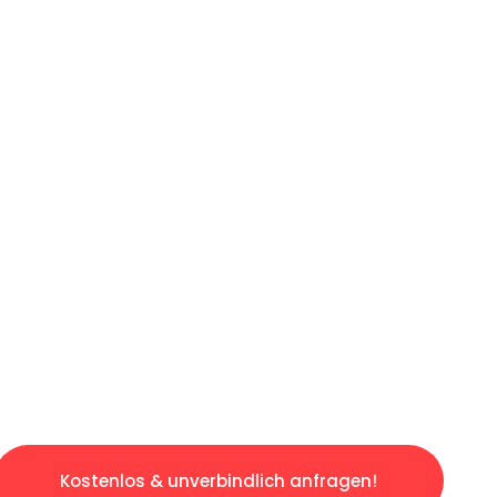
ICHES ANGEBOT IN
UNTER 60 S
osen & sorgenfreien Umzug in Frankfurt: Erle
taltet. Lassen Sie uns den schweren Teil übe
tspannten und kostengünstigen Servive!
Kostenlos & unverbindlich anfragen!