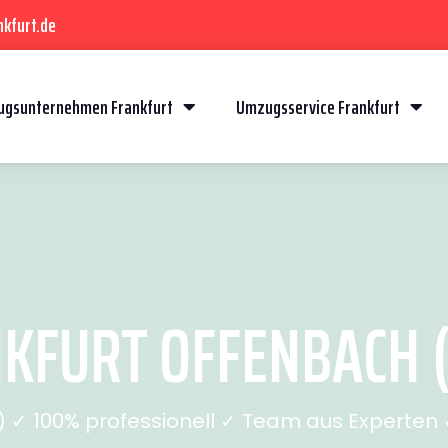
kfurt.de
gsunternehmen Frankfurt
Umzugsservice Frankfurt
FURT OFFENBACH (
✓ 100% professionell ✓ Team aus Experten ✓