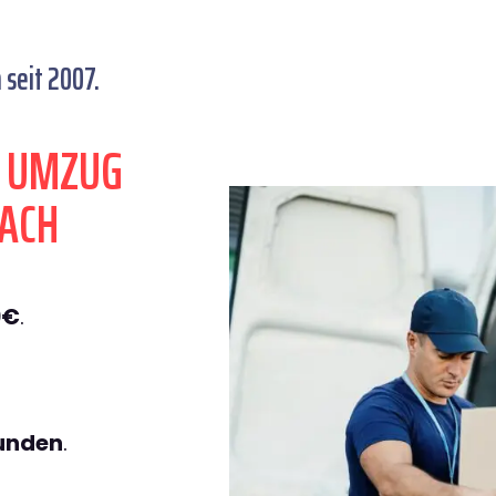
seit 2007.
N UMZUG
ACH
9€
.
tunden
.