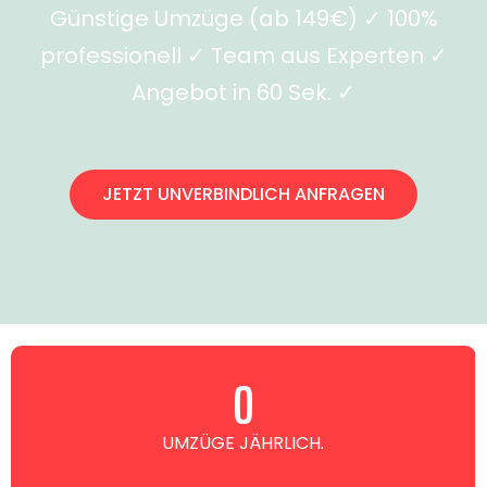
Günstige Umzüge (ab 149€) ✓ 100%
professionell ✓ Team aus Experten ✓
Angebot in 60 Sek. ✓
JETZT UNVERBINDLICH ANFRAGEN
0
UMZÜGE JÄHRLICH.