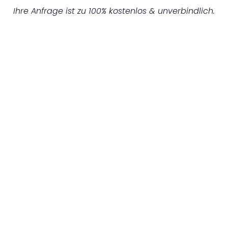
Ihre Anfrage ist zu 100% kostenlos & unverbindlich.
UNVERBINDLICHES ANGEBOT IN
UNTER 60 SEKUNDEN
:
Machen Sie sich bereit für einen
reibungslosen & sorgenfreien Umzug in
Frankfurt: Erleben Sie, wie unser
Expertenteam Ihren Umzug schnell, sicher
und effizient gestaltet. Lassen Sie uns den
schweren Teil übernehmen & freuen Sie sich
auf einen entspannten und kostengünstigen