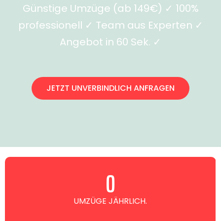
Günstige Umzüge (ab 149€) ✓ 100%
professionell ✓ Team aus Experten ✓
Angebot in 60 Sek. ✓
JETZT UNVERBINDLICH ANFRAGEN
0
UMZÜGE JÄHRLICH.