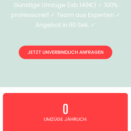
Günstige Umzüge (ab 149€) ✓ 100%
professionell ✓ Team aus Experten ✓
Angebot in 60 Sek. ✓
JETZT UNVERBINDLICH ANFRAGEN
0
UMZÜGE JÄHRLICH.