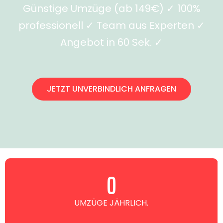
Günstige Umzüge (ab 149€) ✓ 100%
professionell ✓ Team aus Experten ✓
Angebot in 60 Sek. ✓
JETZT UNVERBINDLICH ANFRAGEN
0
UMZÜGE JÄHRLICH.