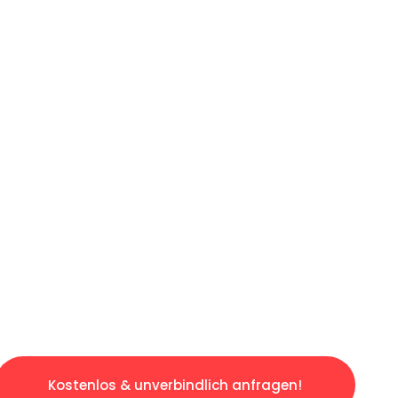
ICHES ANGEBOT IN
UNTER 60 S
osen & sorgenfreien Umzug in Frankfurt: Erle
taltet. Lassen Sie uns den schweren Teil übe
tspannten und kostengünstigen Servive!
Kostenlos & unverbindlich anfragen!