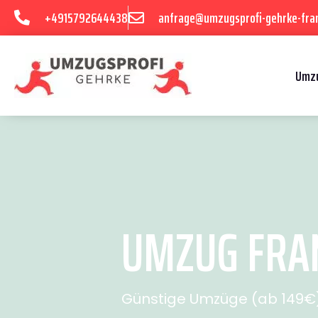
+4915792644438
anfrage@umzugsprofi-gehrke-fran
Umzu
UMZUG FRAN
Günstige Umzüge (ab 149€) 