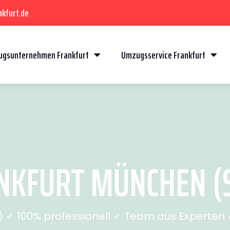
kfurt.de
gsunternehmen Frankfurt
Umzugsservice Frankfurt
KFURT MÜNCHEN (S
✓ 100% professionell ✓ Team aus Experten ✓