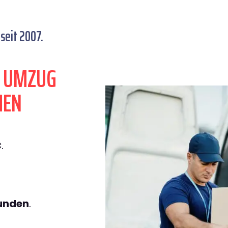
seit 2007.
N UMZUG
HEN
€
.
tunden
.