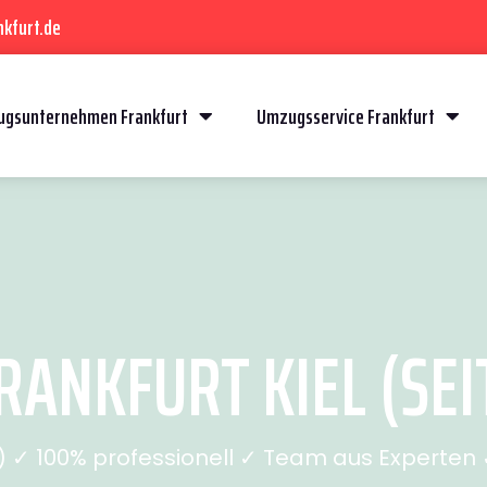
kfurt.de
gsunternehmen Frankfurt
Umzugsservice Frankfurt
ANKFURT KIEL (SEI
✓ 100% professionell ✓ Team aus Experten ✓