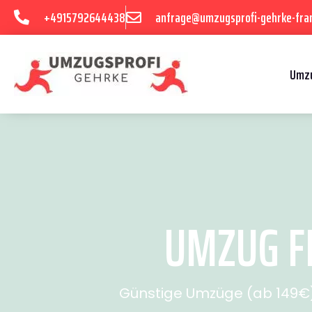
+4915792644438
anfrage@umzugsprofi-gehrke-fran
Umzu
UMZUG FR
Günstige Umzüge (ab 149€) 