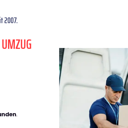
t 2007.
N UMZUG
L
tunden
.