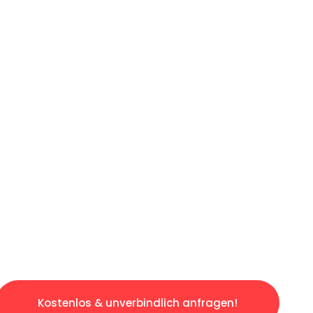
ICHES ANGEBOT IN
UNTER 60 S
osen & sorgenfreien Umzug in Frankfurt: Erle
taltet. Lassen Sie uns den schweren Teil übe
tspannten und kostengünstigen Servive!
Kostenlos & unverbindlich anfragen!