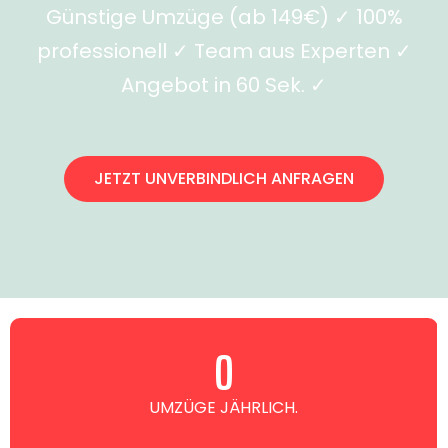
Günstige Umzüge (ab 149€) ✓ 100%
professionell ✓ Team aus Experten ✓
Angebot in 60 Sek. ✓
JETZT UNVERBINDLICH ANFRAGEN
0
UMZÜGE JÄHRLICH.