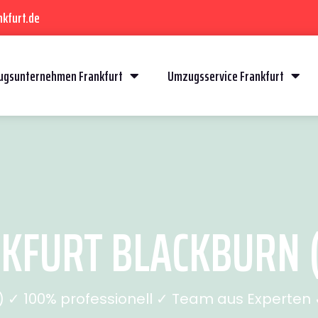
kfurt.de
gsunternehmen Frankfurt
Umzugsservice Frankfurt
FURT BLACKBURN (
✓ 100% professionell ✓ Team aus Experten ✓