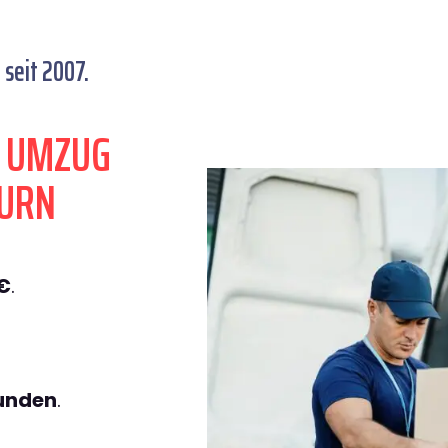
seit 2007.
N UMZUG
BURN
€
.
tunden
.