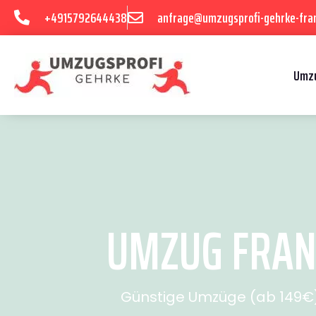
+4915792644438
anfrage@umzugsprofi-gehrke-fran
Umzu
UMZUG FRANK
Günstige Umzüge (ab 149€) 