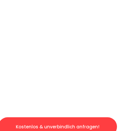
ICHES ANGEBOT IN
UNTER 60 S
osen & sorgenfreien Umzug in Frankfurt: Erle
taltet. Lassen Sie uns den schweren Teil übe
tspannten und kostengünstigen Servive!
Kostenlos & unverbindlich anfragen!