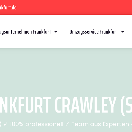
kfurt.de
gsunternehmen Frankfurt
Umzugsservice Frankfurt
KFURT CRAWLEY (S
✓ 100% professionell ✓ Team aus Experten ✓