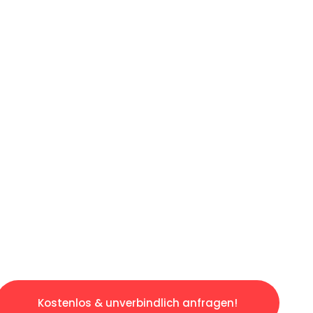
ICHES ANGEBOT IN
UNTER 60 S
osen & sorgenfreien Umzug in Frankfurt: Erle
taltet. Lassen Sie uns den schweren Teil übe
tspannten und kostengünstigen Servive!
Kostenlos & unverbindlich anfragen!