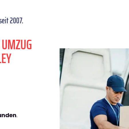
eit 2007.
N UMZUG
LEY
tunden
.