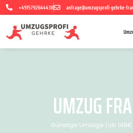
+4915792644438
anfrage@umzugsprofi-gehrke-fran
Umzu
UMZUG FRAN
Günstige Umzüge (ab 149€) 