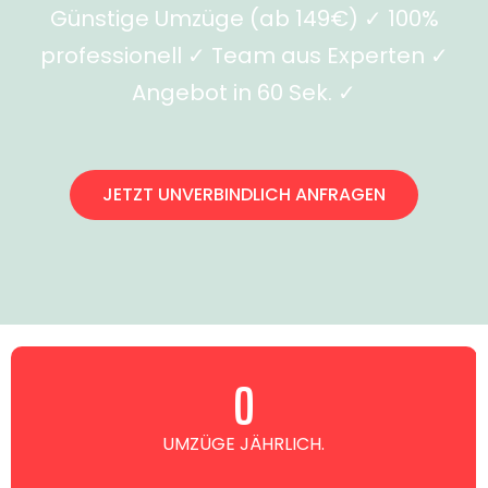
Günstige Umzüge (ab 149€) ✓ 100%
professionell ✓ Team aus Experten ✓
Angebot in 60 Sek. ✓
JETZT UNVERBINDLICH ANFRAGEN
0
UMZÜGE JÄHRLICH.